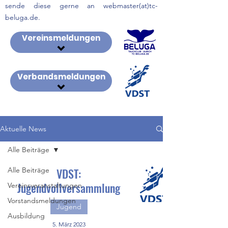
sende diese gerne an webmaster(at)tc-
beluga.de.
Vereinsmeldungen
Verbandsmeldungen
Aktuelle News
Alle Beiträge
Alle Beiträge
VDST:
Jugendvollversammlung
Vereinsveranstaltungen
Vorstandsmeldungen
Jugend
Ausbildung
5. März 2023