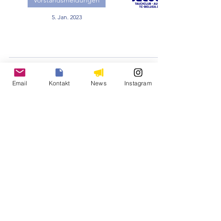
Vorstandsmeldungen
5. Jan. 2023
Füllstation Plaggenburg -
Winterbetrieb
Email
Kontakt
News
Instagram
Vorstandsmeldungen
16. Dez. 2022
7
/
8