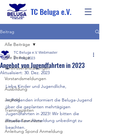
TC Beluga e.V.
Beitrag
Alle Beiträge
TC Beluga e.V. Webmaster
Alle Beiträge
21. Feb. 2023
Angebot von Jugendfahrten in 2023
Vereinsveranstaltungen
Aktualisiert:
30. Dez. 2023
Vorstandsmeldungen
Liebe Kinder und Jugendliche,
Ausbildung
Jugend
im Folgenden informiert die Beluga-Jugend 
über die geplanten mehrtägigen 
Trainingszeiten
Jugendfahrten in 2023! Wir bitten die 
Hinweise zur Anmeldung unbedingt zu 
aktuelle Terminliste
beachten.
Anleitung Spond Anmeldung