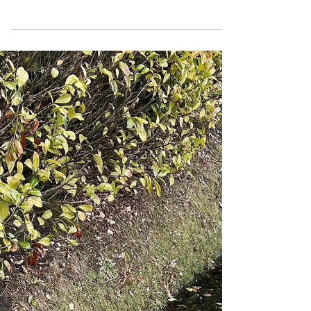
Vereinsveranstaltungen
Termin Jahreshauptversammlung 2026
Save the Date! Die Jahreshauptversammlung 2026
findet am Sonntag, den 12.04.2026 ab 15:00 Uhr in
unserem Vereinsheim (Esenser Straße 241, 26607
Aurich) statt. Die Einladung mit Tagesordnung
folgt zu gegebener Zeit.