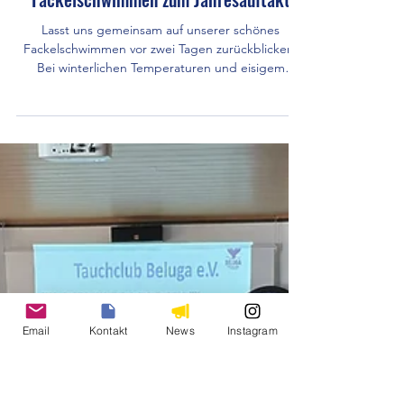
3. Jan.
Vereinsveranstaltungen
Fackelschwimmen zum Jahresauftakt
Lasst uns gemeinsam auf unserer schönes
Fackelschwimmen vor zwei Tagen zurückblicken!
Bei winterlichen Temperaturen und eisigem
Wasser haben unsere Taucherinnen und Taucher
erneut bewiesen, dass echte Leidenschaft für den
Email
Kontakt
News
Instagram
Tauchsport keine Jahreszeit kennt. Beim
traditionellen Fackelschwimmen im Auricher
Hafenbecken gemeinsam mit den Kajakfahrern
des TUS Aurich-Ost, der DLRG Ortgruppe Aurich