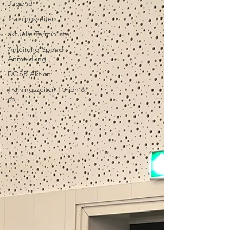
Jugend
Trainingszeiten
aktuelle Terminliste
Anleitung Spond
Anmeldung
DOSB Aktion
Trainingszeiten Ferien &
co