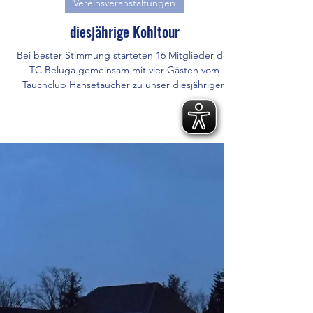
22. Feb.
Vereinsveranstaltungen
diesjährige Kohltour
Bei bester Stimmung starteten 16 Mitglieder des
TC Beluga gemeinsam mit vier Gästen vom
Tauchclub Hansetaucher zu unser diesjährigen
Kohltour. Mit gut gefülltem Bollerwagen, vielen
Gesprächen und dem Weitwerfen führte der Weg
durch die winterliche Umgebung, bevor im
Vereinsheim das traditionelle Grünkohlessen
wartete. In geselliger Runde ließen wir den Tag
gemütlich ausklingen. Insgesamt waren 24