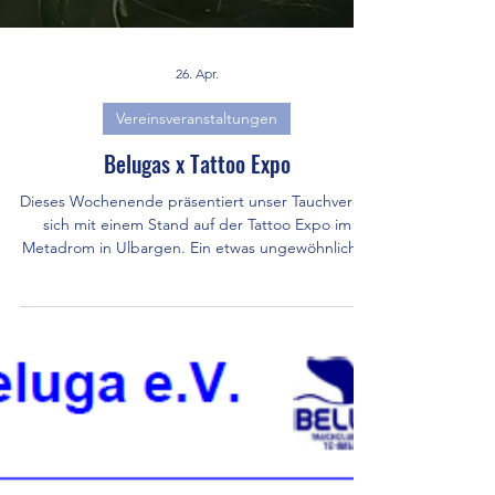
26. Apr.
Vereinsveranstaltungen
Belugas x Tattoo Expo
Dieses Wochenende präsentiert unser Tauchverein
sich mit einem Stand auf der Tattoo Expo im
Metadrom in Ulbargen. Ein etwas ungewöhnlicher
Ort für uns Taucher, aber wir fühlen uns wohl.
Angenehme Atmosphäre, durchmischtes und
interessiertes Publikum und viele angenehme und
vielversprechende Gespräche, so unser Fazit zu
den zwei Tagen. Danke an Isabel und Vito für die
Möglichkeit unseren Verein auf dieser
Veranstaltung zu präsentieren. Fotos: TC Beluga
e.V.