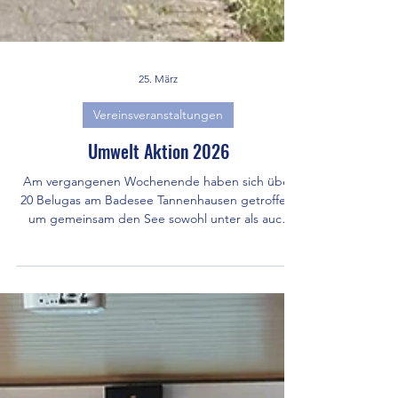
25. März
Vereinsveranstaltungen
Umwelt Aktion 2026
Am vergangenen Wochenende haben sich über
20 Belugas am Badesee Tannenhausen getroffen,
um gemeinsam den See sowohl unter als auch
über Wasser etwas von Müll zu befreien. Aber seht
selbst, hier ein paar Impressionen: Bilder: diverse
Mitglieder - TC Beluga e.V.