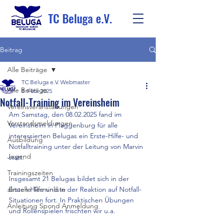
TC Beluga e.V.
Beitrag
Alle Beiträge
TC Beluga e.V. Webmaster
Alle Beiträge
8. Feb. 2025
Notfall-Training im Vereinsheim
Vereinsveranstaltungen
Am Samstag, den 08.02.2025 fand im 
Vorstandsmeldungen
Vereinsheim in Plaggenburg für alle 
interessierten Belugas ein Erste-Hilfe- und 
Ausbildung
Notfalltraining unter der Leitung von Marvin 
Jugend
statt.
Trainingszeiten
Insgesamt 21 Belugas bildet sich in der 
aktuelle Terminliste
Ersten Hilfe und in der Reaktion auf Notfall-
Situationen fort. In Praktischen Übungen 
Anleitung Spond Anmeldung
und Rollenspielen frischten wir u.a. 