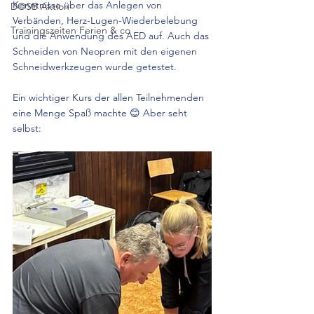
Kenntnisse über das Anlegen von 
DOSB Aktion
Verbänden, Herz-Lugen-Wiederbelebung 
Trainingszeiten Ferien & co
und die Anwendung des AED auf. Auch das 
Schneiden von Neopren mit den eigenen 
Schneidwerkzeugen wurde getestet.
Ein wichtiger Kurs der allen Teilnehmenden 
eine Menge Spaß machte 😊 Aber seht 
selbst: