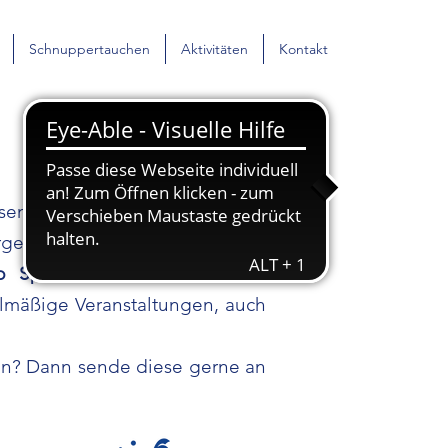
Schnuppertauchen
Aktivitäten
Kontakt
esenswerte
Berichte
und andere
ergeordneten Verbänden.
p Spond
oder auf die Seite
elmäßige Veranstaltungen, auch
len? Dann sende diese gerne an