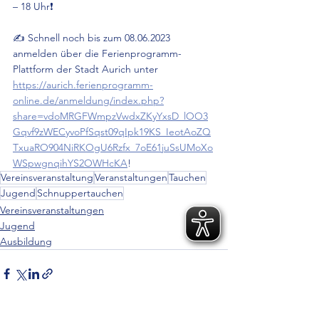
– 18 Uhr❗
✍️ Schnell noch bis zum 08.06.2023 
anmelden über die Ferienprogramm-
Plattform der Stadt Aurich unter 
https://aurich.ferienprogramm-
online.de/anmeldung/index.php?
share=vdoMRGFWmpzVwdxZKyYxsD_lOO3
Gqvf9zWECyvoPfSqst09qIpk19KS_IeotAoZQ
TxuaRO904NiRKOgU6Rzfx_7oE61juSsUMoXo
WSpwgnqihYS2OWHcKA
!
Vereinsveranstaltung
Veranstaltungen
Tauchen
Jugend
Schnuppertauchen
Vereinsveranstaltungen
Jugend
Ausbildung