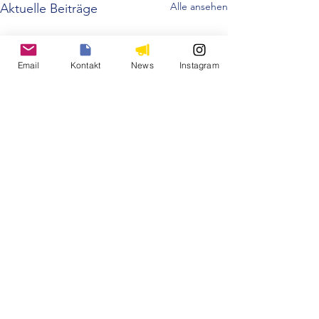
Alle ansehen
Aktuelle Beiträge
Email
Kontakt
News
Instagram
Kommentare
Umwelt Aktion 20