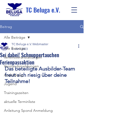
TC Beluga e.V.
Beitrag
Alle Beiträge
TC Beluga e.V. Webmaster
Alle Beiträge
6. Juni 2023
Sei dabei! Schnuppertauchen
Vereinsveranstaltungen
Ferienpassaktion
Vorstandsmeldungen
Das beteiligte Ausbilder-Team 
freut sich riesig über deine 
Ausbildung
Teilnahme!
Jugend
Trainingszeiten
aktuelle Terminliste
Anleitung Spond Anmeldung