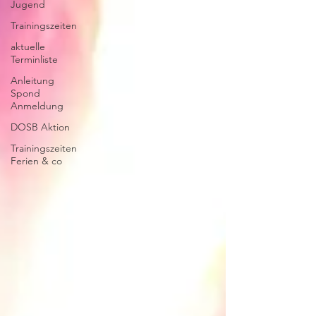
Jugend
Trainingszeiten
aktuelle
Terminliste
Anleitung
Spond
Anmeldung
DOSB Aktion
Trainingszeiten
Ferien & co