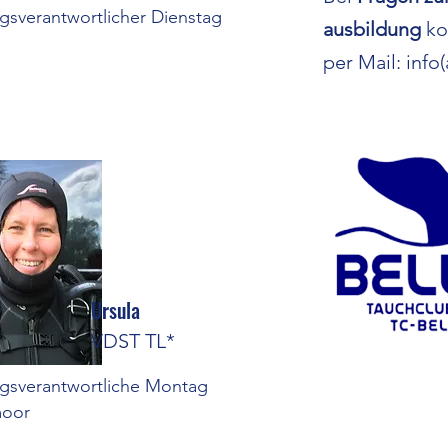
ngsverantwortlicher Dienstag
ausbildung
ko
per Mail: info
Ursula
VDST TL*
ngsverantwortliche Montag
oor