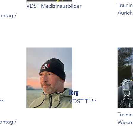
T
raini
VDST Medizinausbilder
Aurich
ontag /
Jörg
**
VDST TL**
T
raini
ontag /
Wiesm