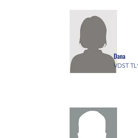
Dana
VDST TL