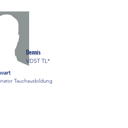
Dennis
VDST TL*
wart
inator Tauchausbildung