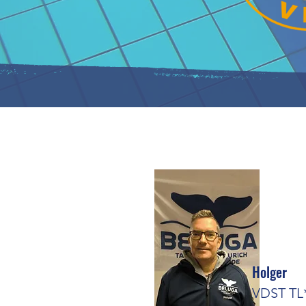
Holger
VDST TL