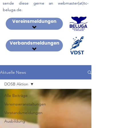
sende diese gerne an webmaster(at)tc-
beluga.de.
Vereinsmeldungen
Verbandsmeldungen
Aktuelle News
DOSB Aktion
Alle Beiträge
Vereinsveranstaltungen
Vorstandsmeldungen
Ausbildung