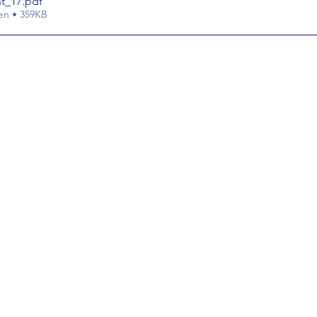
ht_17
.pdf
en • 359KB