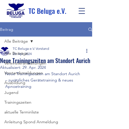
TC Beluga e.V.
Beitrag
Alle Beiträge
TC Beluga e.V. Vorstand
Alle Beiträge
20. Apr. 2024
Neue Trainingszeiten am Standort Aurich
Vereinsveranstaltungen
Aktualisiert:
29. Apr. 2024
Vorstandsmeldungen
Neue Trainingszeiten am Standort Aurich
– zusätzliches Gerätetraining & neues 
Ausbildung
Apnoetraining
Jugend
Trainingszeiten
aktuelle Terminliste
Anleitung Spond Anmeldung