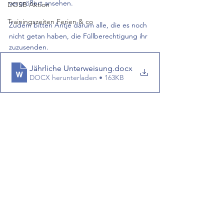
vergrößert ansehen.
DOSB Aktion
Trainingszeiten Ferien & co
Zudem bitten Antje darum alle, die es noch 
nicht getan haben, die Füllberechtigung ihr 
zuzusenden.
Jährliche Unterweisung
.docx
DOCX herunterladen • 163KB