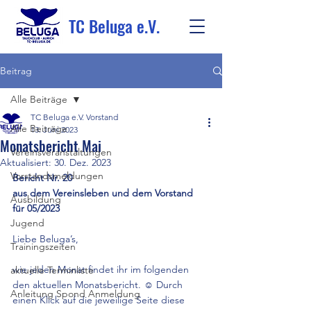
TC Beluga e.V.
Beitrag
Alle Beiträge
TC Beluga e.V. Vorstand
Alle Beiträge
13. Juni 2023
Monatsbericht Mai
Vereinsveranstaltungen
Aktualisiert:
30. Dez. 2023
Vorstandsmeldungen
Bericht Nr. 20
aus dem Vereinsleben und dem Vorstand 
Ausbildung
für 05/2023 
Jugend
Liebe Beluga’s, 
Trainingszeiten
wie jeden Monat findet ihr im folgenden 
aktuelle Terminliste
den aktuellen Monatsbericht. ☺️ Durch 
Anleitung Spond Anmeldung
einen Klick auf die jeweilige Seite diese 