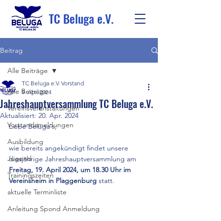
TC Beluga e.V.
Beitrag
Alle Beiträge
TC Beluga e.V. Vorstand
Alle Beiträge
9. Apr. 2024
Jahreshauptversammlung TC Beluga e.V.
Vereinsveranstaltungen
Aktualisiert:
20. Apr. 2024
Vorstandsmeldungen
Liebe Beluga's,
Ausbildung
wie bereits angekündigt findet unsere 
Jugend
diesjährige Jahreshauptversammlung am 
Freitag, 19. April 2024, um 18.30 Uhr im 
Trainingszeiten
Vereinsheim in Plaggenburg
 statt.
aktuelle Terminliste
Anleitung Spond Anmeldung