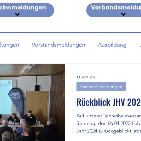
einsmeldungen
Verbandsmeldu
altungen
Vorstandsmeldungen
Ausbildung
 Terminliste
Anleitung Spond Anmeldung
DOSB 
11. Apr. 2025
Vorstandsmeldungen
Rückblick JHV 20
Auf unserer Jahreshautver
Sonntag, den 06.04.2025 ha
Jahr 2024 zurückgeblickt, abe