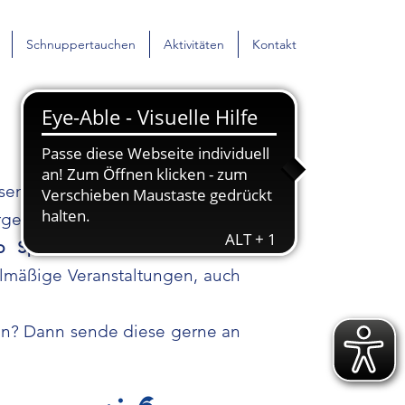
Schnuppertauchen
Aktivitäten
Kontakt
esenswerte
Berichte
und andere
ergeordneten Verbänden.
p Spond
oder auf die Seite
elmäßige Veranstaltungen, auch
len? Dann sende diese gerne an