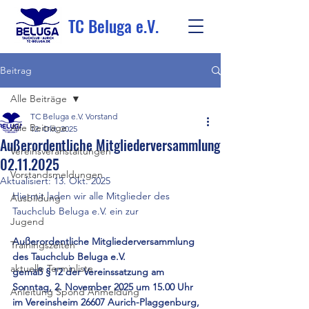
TC Beluga e.V.
Beitrag
Alle Beiträge
TC Beluga e.V. Vorstand
Alle Beiträge
12. Okt. 2025
Außerordentliche Mitgliederversammlung
Vereinsveranstaltungen
02.11.2025
Vorstandsmeldungen
Aktualisiert:
13. Okt. 2025
Hiermit laden wir alle Mitglieder des 
Ausbildung
Tauchclub Beluga e.V. ein zur
Jugend
Außerordentliche Mitgliederversammlung 
Trainingszeiten
des Tauchclub Beluga e.V.
aktuelle Terminliste
gemäß § 12 der Vereinssatzung am 
Sonntag, 2. November 2025 um 15.00 Uhr
Anleitung Spond Anmeldung
im Vereinsheim 26607 Aurich-Plaggenburg, 